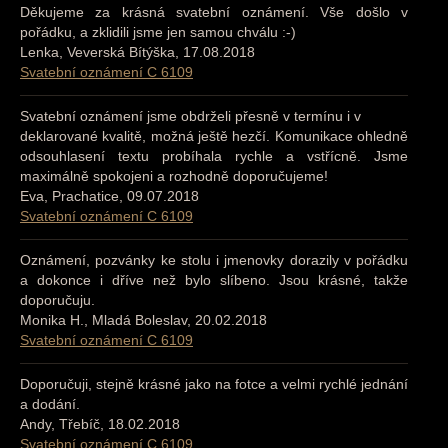
Děkujeme za krásná svatební oznámení. Vše došlo v
pořádku, a zklidili jsme jen samou chválu :-)
Lenka, Veverská Bítýška, 17.08.2018
Svatební oznámení C 6109
Svatební oznámení jsme obdrželi přesně v termínu i v
deklarované kvalitě, možná ještě hezčí. Komunikace ohledně
odsouhlasení textu probíhala rychle a vstřícně. Jsme
maximálně spokojeni a rozhodně doporučujeme!
Eva, Prachatice, 09.07.2018
Svatební oznámení C 6109
Oznámení, pozvánky ke stolu i jmenovky dorazily v pořádku
a dokonce i dříve než bylo slíbeno. Jsou krásné, takže
doporučuju.
Monika H., Mladá Boleslav, 20.02.2018
Svatební oznámení C 6109
Doporučuji, stejně krásné jako na fotce a velmi rychlé jednání
a dodání.
Andy, Třebíč, 18.02.2018
Svatební oznámení C 6109