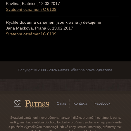
Pavlína, Blatnice, 12.03.2017
Svatební oznámení C 6109
Rychle dodání a oznámení jsou krásná :) dekujeme
Jana Macková, Praha 6, 19.02.2017
Svatební oznámení C 6109
Copyright © 2008 - 2026 Pamas. Všechna práva vyhrazena.
O nás
Kontakty
Facebook
Svatební oznámení, novoročenky, narození dítěte, promoční oznámení, parte,
vizitky, razítka, svatební obchod, fotoknihy pro Vás vyrobíme v nejvyšší kvalitě
s použitím výjimečných technologií. Nízké ceny, kvalitní materiály, prémiový tisk.