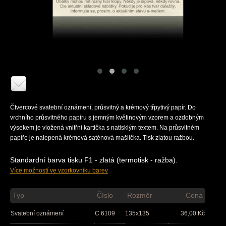
Čtvercové svatební oznámení, průsvitný a krémový třpytivý papír. Do
vrchního průsvitného papíru s jemným květinovým vzorem a ozdobným
výsekem je vložená vnitřní kartička s natisklým textem. Na průsvitném
papíře je nalepená krémová saténová mašlička. Tisk zlatou ražbou.
Standardní barva tisku F1 - zlatá (termotisk - ražba).
Více možností ve vzorkovníku barev
Typ
Číslo
Rozměr
Cena
Svatební oznámení
C 6109
135x135
36,00
Kč