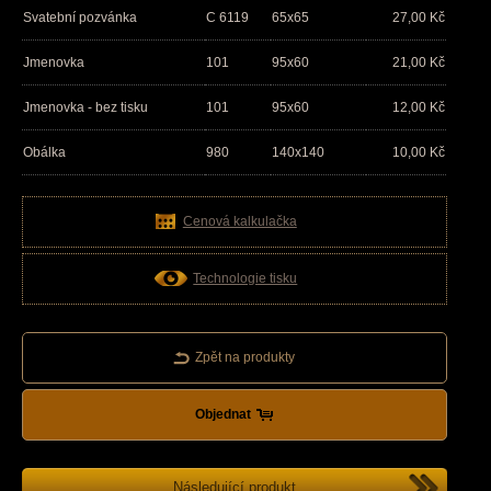
Svatební pozvánka
C 6119
65x65
27,00
Kč
Jmenovka
101
95x60
21,00
Kč
Jmenovka - bez tisku
101
95x60
12,00
Kč
Obálka
980
140x140
10,00
Kč
Cenová kalkulačka
Technologie tisku
Zpět na produkty
Objednat
Následující produkt