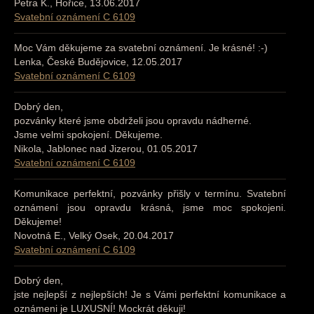
Petra K., Hořice, 13.06.2017
Svatební oznámení C 6109
Moc Vám děkujeme za svatební oznámení. Je krásné! :-)
Lenka, České Budějovice, 12.05.2017
Svatební oznámení C 6109
Dobrý den,
pozvánky které jsme obdrželi jsou opravdu nádherné.
Jsme velmi spokojení. Děkujeme.
Nikola, Jablonec nad Jizerou, 01.05.2017
Svatební oznámení C 6109
Komunikace perfektní, pozvánky přišly v termínu. Svatební
oznámení jsou opravdu krásná, jsme moc spokojeni.
Děkujeme!
Novotná E., Velký Osek, 20.04.2017
Svatební oznámení C 6109
Dobrý den,
jste nejlepší z nejlepších! Je s Vámi perfektní komunikace a
oznámeni je LUXUSNÍ! Mockrát děkuji!