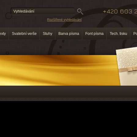
+420 603 2
Rozšířené vyhledávání
exty
Svatební verše
Stuhy
Barva písma
Font písma
Tech. tisku
P