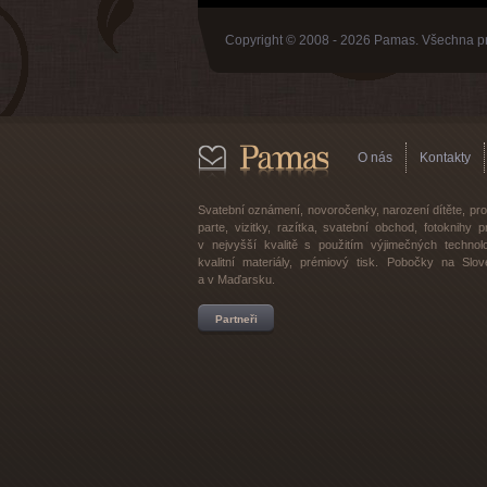
Copyright © 2008 - 2026 Pamas. Všechna p
O nás
Kontakty
Svatební oznámení, novoročenky, narození dítěte, p
parte, vizitky, razítka, svatební obchod, fotoknihy
v nejvyšší kvalitě s použitím výjimečných technolo
kvalitní materiály, prémiový tisk. Pobočky na Slo
a v Maďarsku.
Partneři