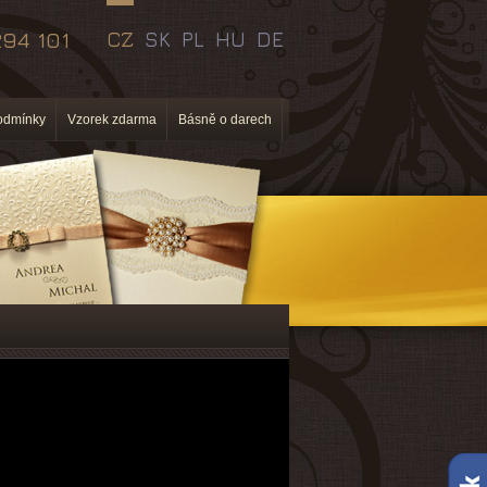
94 101
CZ
SK
PL
HU
DE
odmínky
Vzorek zdarma
Básně o darech