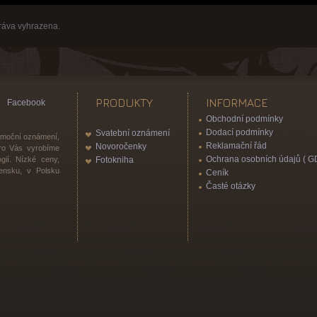
ráva vyhrazena.
PRODUKTY
INFORMACE
Facebook
Obchodní podmínky
Dodací podmínky
Svatební oznámení
romoční oznámení,
Reklamační řád
Novoročenky
 pro Vás vyrobíme
Ochrana osobních údajů ( G
gií. Nízké ceny,
Fotokniha
vensku, v Polsku
Ceník
Časté otázky