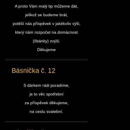
A proto Vám malý tip můžeme dát,
jelikož se budeme brát,
potěší nás příspěvek v jakékoliv výši,
který nám rozpočet na domácnost
(líbánky) zvýší.
Děkujeme
Básnička č. 12
S dárkem rádi poradíme,
je to věc spotřební
za příspěvek děkujeme,
na cestu svatební.