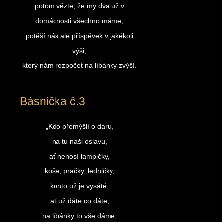
potom vězte, že my dva už v
domácnosti všechno máme,
potěší nás ale příspěvek v jakékoli
výši,
který nám rozpočet na líbánky zvýší.
Básnička č.3
„Kdo přemýšlí o daru,
na tu naši oslavu,
ať nenosí lampičky,
koše, pračky, ledničky,
konto už je vysáté,
ať už dáte co dáte,
na líbánky to vše dáme,