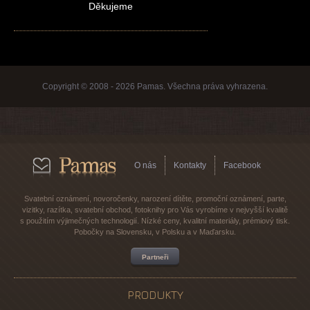
Děkujeme
Copyright © 2008 - 2026 Pamas. Všechna práva vyhrazena.
O nás
Kontakty
Facebook
Svatební oznámení, novoročenky, narození dítěte, promoční oznámení, parte,
vizitky, razítka, svatební obchod, fotoknihy pro Vás vyrobíme v nejvyšší kvalitě
s použitím výjimečných technologií. Nízké ceny, kvalitní materiály, prémiový tisk.
Pobočky na Slovensku, v Polsku a v Maďarsku.
Partneři
PRODUKTY