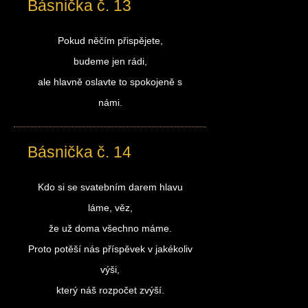
Básnička č. 13
Pokud něčím přispějete,
budeme jen rádi,
ale hlavně oslavte to spokojeně s
námi.
Básnička č. 14
Kdo si se svatebním darem hlavu
láme, věz,
že už doma všechno máme.
Proto potěší nás příspěvek v jakékoliv
výši,
který náš rozpočet zvýší.