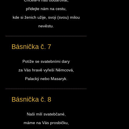
Chcete-li nás obdarovat,
přidejte nám na cestu,
kde si ženich užije, svoji (svou) milou
nevěstu.
Básnička č. 7
Potíže se svatebními dary
za Vás hravě vyřeší Němcová,
Palacký nebo Masaryk.
Básnička č. 8
Naši milí svatebčané,
máme na Vás prosbičku,