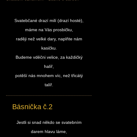
Svatebčané drazí milí (drazí hosté),
máme na Vás prosbičku,
raději než velké dary, naplňte nám
kasičku.
Budeme vděčni velice, za každičký
halíř,
potěší nás mnohem víc, než třicátý
talíř.
Básnička č.2
Jestli si snad někdo se svatebním
darem hlavu láme,