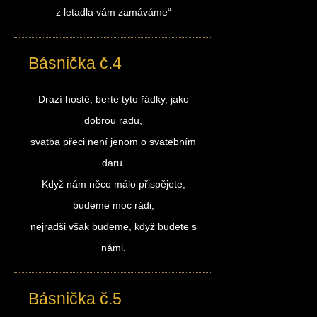
z letadla vám zamáváme“
Básnička č.4
Drazí hosté, berte tyto řádky, jako
dobrou radu,
svatba přeci není jenom o svatebním
daru.
Když nám něco málo přispějete,
budeme moc rádi,
nejradši však budeme, když budete s
námi.
Básnička č.5