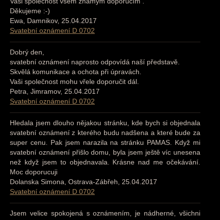
Vaši společnost všem známým doporučím .
Děkujeme :-)
Ewa, Damnikov, 25.04.2017
Svatební oznámení D 0702
Dobrý den,
svatební oznámení naprosto odpovídá naší představě.
Skvělá komunikace a ochota při úpravách.
Vaši společnost mohu vřele doporučit dál.
Petra, Jimramov, 25.04.2017
Svatební oznámení D 0702
Hledala jsem dlouho nějakou stránku, kde bych si objednala
svatební oznámení z kterého budu nadšena a které bude za
super cenu. Pak jsem narazila na stránku PAMAS. Když mi
svatební oznámení přišlo domu, byla jsem ještě víc unesena
než když jsem to objednavala. Krásne nad me očekávání.
Moc doporucuji
Dolanska Simona, Ostrava-Zábřeh, 25.04.2017
Svatební oznámení D 0702
Jsem velice spokojená s oznámením, je nádherné, všichni