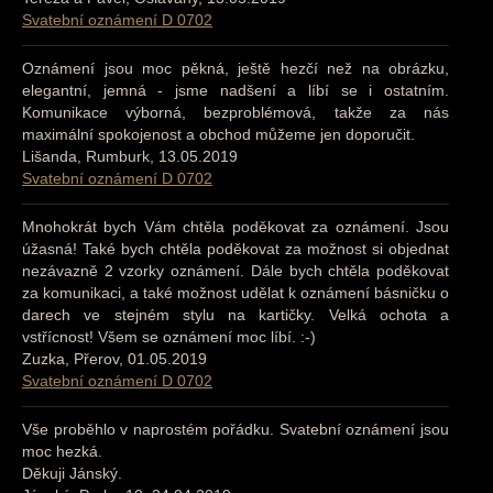
Svatební oznámení D 0702
Oznámení jsou moc pěkná, ještě hezčí než na obrázku,
elegantní, jemná - jsme nadšení a líbí se i ostatním.
Komunikace výborná, bezproblémová, takže za nás
maximální spokojenost a obchod můžeme jen doporučit.
Lišanda, Rumburk, 13.05.2019
Svatební oznámení D 0702
Mnohokrát bych Vám chtěla poděkovat za oznámení. Jsou
úžasná! Také bych chtěla poděkovat za možnost si objednat
nezávazně 2 vzorky oznámení. Dále bych chtěla poděkovat
za komunikaci, a také možnost udělat k oznámení básničku o
darech ve stejném stylu na kartičky. Velká ochota a
vstřícnost! Všem se oznámení moc líbí. :-)
Zuzka, Přerov, 01.05.2019
Svatební oznámení D 0702
Vše proběhlo v naprostém pořádku. Svatební oznámení jsou
moc hezká.
Děkuji Jánský.