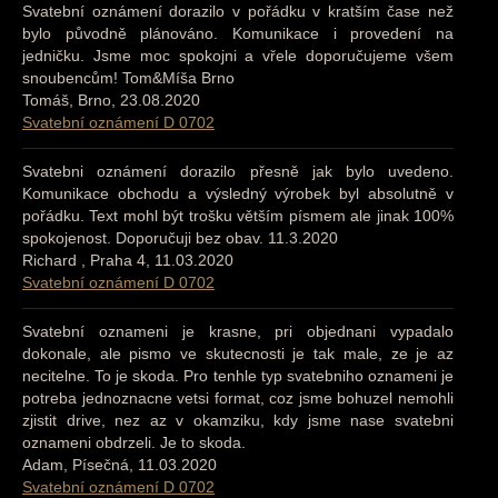
Svatební oznámení dorazilo v pořádku v kratším čase než
bylo původně plánováno. Komunikace i provedení na
jedničku. Jsme moc spokojni a vřele doporučujeme všem
snoubencům! Tom&Míša Brno
Tomáš, Brno, 23.08.2020
Svatební oznámení D 0702
Svatebni oznámení dorazilo přesně jak bylo uvedeno.
Komunikace obchodu a výsledný výrobek byl absolutně v
pořádku. Text mohl být trošku větším písmem ale jinak 100%
spokojenost. Doporučuji bez obav. 11.3.2020
Richard , Praha 4, 11.03.2020
Svatební oznámení D 0702
Svatební oznameni je krasne, pri objednani vypadalo
dokonale, ale pismo ve skutecnosti je tak male, ze je az
necitelne. To je skoda. Pro tenhle typ svatebniho oznameni je
potreba jednoznacne vetsi format, coz jsme bohuzel nemohli
zjistit drive, nez az v okamziku, kdy jsme nase svatebni
oznameni obdrzeli. Je to skoda.
Adam, Písečná, 11.03.2020
Svatební oznámení D 0702