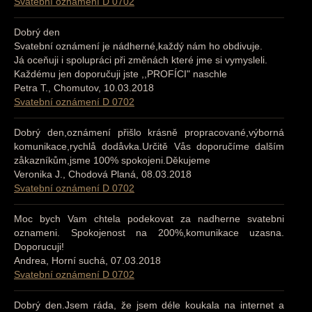
Svatební oznámení D 0702
Dobrý den
Svatební oznámení je nádherné,každý nám ho obdivuje.
Já oceňuji i spolupráci při změnách které jme si vymysleli.
Každému jen doporučuji jste ,,PROFÍCI" naschle
Petra T., Chomutov, 10.03.2018
Svatební oznámení D 0702
Dobrý den,oznámení přišlo krásně propracované,výborná
komunikace,rychlå dodåvka.Určitě Vås doporučíme dalším
zåkazníkům,jsme 100% spokojeni.Děkujeme
Veronika J., Chodová Planá, 08.03.2018
Svatební oznámení D 0702
Moc bych Vam chtela podekovat za nadherne svatebni
oznameni. Spokojenost na 200%,komunikace uzasna.
Doporucuji!
Andrea, Horní suchá, 07.03.2018
Svatební oznámení D 0702
Dobrý den.Jsem ráda, že jsem déle koukala na internet a