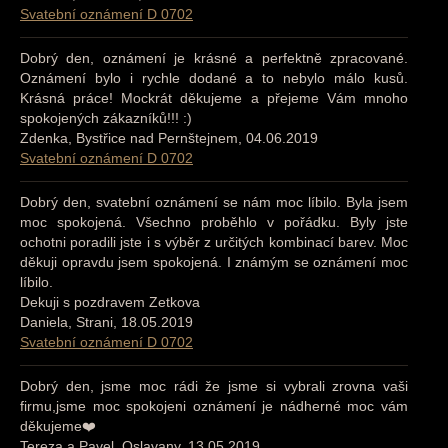
Svatební oznámení D 0702
Dobrý den, oznámení je krásné a perfektně zpracované.
Oznámení bylo i rychle dodané a to nebylo málo kusů.
Krásná práce! Mockrát děkujeme a přejeme Vám mnoho
spokojených zákazníků!!! :)
Zdenka, Bystřice nad Pernštejnem, 04.06.2019
Svatební oznámení D 0702
Dobrý den, svatební oznámení se nám moc líbilo. Byla jsem
moc spokojená. Všechno proběhlo v pořádku. Byly jste
ochotni poradili jste i s výběr z určitých kombinací barev. Moc
děkuji opravdu jsem spokojená. I známým se oznámení moc
líbilo.
Dekuji s pozdravem Zetkova
Daniela, Strani, 18.05.2019
Svatební oznámení D 0702
Dobrý den, jsme moc rádi že jsme si vybrali zrovna vaši
firmu,jsme moc spokojeni oznámení je nádherné moc vám
děkujeme❤️
Tereza a Pavel, Oslavany, 13.05.2019