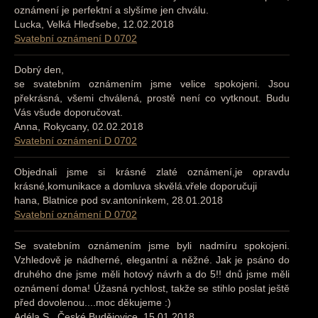
oznámení je perfektní a slyšíme jen chválu.
Lucka, Velká Hleďsebe, 12.02.2018
Svatební oznámení D 0702
Dobrý den,
se svatebním oznámením jsme velice spokojeni. Jsou
překrásná, všemi chválená, prostě není co vytknout. Budu
Vás všude doporučovat.
Anna, Rokycany, 02.02.2018
Svatební oznámení D 0702
Objednali jsme si krásné zlaté oznámení,je opravdu
krásné,komunikace a domluva skvělá.vřele doporučuji
hana, Blatnice pod sv.antonínkem, 28.01.2018
Svatební oznámení D 0702
Se svatebním oznámením jsme byli nadmíru spokojeni.
Vzhledově je nádherné, elegantní a něžné. Jak je psáno do
druhého dne jsme měli hotový návrh a do 5!! dnů jsme měli
oznámení doma! Úžasná rychlost, takže se stihlo poslat ještě
před dovolenou....moc děkujeme :)
Adéla S., České Budějovice, 15.01.2018