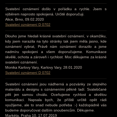
Svatební oznámení došlo v pořádku a rychle. Jsem s
výběrem naprosto spokojená. Určitě doporučuji.
Alice, Brno, 09.02.2020
Svatební oznámení D 0702
Dlouho jsme hledali krásné svatební oznámení, v okamžiku,
kdy jsem narazila na tyto stránky tak jsem měla jasno, kde
oznámení vybrat, Právě nám oznámení dorazilo a jsme
nadmíru spokojeni a všem doporučujeme. Komunikace
skvělé, ochota a zároveň i rychlost. Moc děkujeme za krásné
svatební oznámení.
Monika Karlovy Vary, Karlovy Vary, 28.01.2020
Svatební oznámení D 0702
Svatební oznámení jsou nádherná a pozvánky ze stejného
materiálu a designu s oznámeními pěkně ladí. Svatebčané
pěli jen samou chválu. Oceňujeme rychlost a skvělou
komunikaci. Napsala bych, že příště určitě opět rádi
využijeme, ale to snad nebude potřeba :-) každopádně vás
budeme doporučovat dalším snoubencům. Děkujeme.
Markéta, Praha 10, 17.07.2019