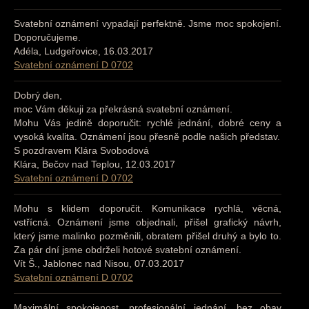
Svatební oznámení vypadají perfektně. Jsme moc spokojení.
Doporučujeme.
Adéla, Ludgeřovice, 16.03.2017
Svatební oznámení D 0702
Dobrý den,
moc Vám děkuji za překrásná svatební oznámení.
Mohu Vás jedině doporučit: rychlé jednání, dobré ceny a
vysoká kvalita. Oznámení jsou přesně podle našich představ.
S pozdravem Klára Svobodová
Klára, Bečov nad Teplou, 12.03.2017
Svatební oznámení D 0702
Mohu s klidem doporučit. Komunikace rychlá, věcná,
vstřícná. Oznámení jsme objednali, přišel grafický návrh,
který jsme malinko pozměnili, obratem přišel druhý a bylo to.
Za pár dní jsme obdrželi hotové svatební oznámení.
Vít Š., Jablonec nad Nisou, 07.03.2017
Svatební oznámení D 0702
Maximální spokojenost, profesionální jednání, bez obav