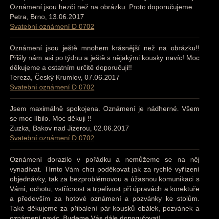
Oznámení jsou hezčí než na obrázku. Proto doporučujeme
Petra, Brno, 13.06.2017
Svatební oznámení D 0702
Oznámení jsou ještě mnohem krásnější než na obrázku!!
Přišly nám asi po týdnu a ještě s nějakými kousky navíc! Moc
děkujeme a ostatním určitě doporučuji!!
Tereza, Český Krumlov, 07.06.2017
Svatební oznámení D 0702
Jsem maximálně spokojena. Oznámení je nádherné. Všem
se moc líbilo. Moc děkuji !!
Zuzka, Bakov nad Jizerou, 02.06.2017
Svatební oznámení D 0702
Oznámení dorazilo v pořádku a nemůžeme se na něj
vynadívat. Tímto Vám chci poděkovat jak za rychlé vyřízení
objednávky, tak za bezproblémovou a úžasnou komunikaci s
Vámi, ochotu, vstřícnost a trpelivost při úpravách a korektuře
a především za hotové oznámení a pozvánky ke stolům.
Také děkujeme za přibalení pár kousků obálek, pozvánek a
oznámení navíc. Budeme Vás dále doporučovat!