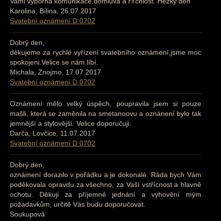
Vami výborná komunikace,domluva a rYchlost. Hezky den
Karolina, Bílina, 26.07.2017
Svatební oznámení D 0702
Dobrý den,
děkujeme za rychlé vyřízení svatebního oznámení,jsme moc
spokojeni.Velice se nám líbí.
Michala, Znojmo, 17.07.2017
Svatební oznámení D 0702
Oznámení mělo velký úspěch, poupravila jsem si pouze
mašli, která se zaměnila na smetanoovu a oznánení bylo tak
jemnější a stylovější. Velice doporučuji.
Darča, Lovčice, 11.07.2017
Svatební oznámení D 0702
Dobrý den,
oznámení dorazilo v pořádku a je dokonalé. Ráda bych Vám
poděkovala opravdu za všechno, za Vaší vstřícnost a hlavně
ochotu. Děkuji za příjemné jednání a vyhovění mým
požadavkům, určitě Vás budu doporučovat.
Soukupová