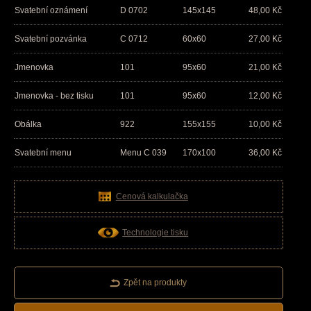
Svatební oznámení
D 0702
145x145
48,00
Kč
Svatební pozvánka
C 0712
60x60
27,00
Kč
Jmenovka
101
95x60
21,00
Kč
Jmenovka - bez tisku
101
95x60
12,00
Kč
Obálka
922
155x155
10,00
Kč
Svatební menu
Menu C 039
170x100
36,00
Kč
Cenová kalkulačka
Technologie tisku
Zpět na produkty