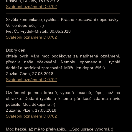
Kristýna, Dolany, 18.06.2018
Svatební oznámení D 0702
Skvělá komunikace, rychlost. Krásné zpracování objednávky.
Velice doporučuji. :-)
Ivet Č., Frýdek-Místek, 30.05.2018
Svatební oznámení D 0702
Dobrý den,
chtěla bych Vám moc poděkovat za nádherná oznámení,
předčila naše očekávání. Nemohu opomenout i rychlé
dodání a perfektní zpracování. Můžu jen doporučit! :)
Zuzka, Cheb, 27.05.2018
Svatební oznámení D 0702
Oznámení je moc krásné, vypadá luxusně, lépe, než na
obrázku. Dodání rychlé a k tomu pár kusů zdarma navíc
potěšilo. Moc děkujeme :-)
Zuzana, Plzeň, 17.05.2018
Svatební oznámení D 0702
Moc hezké, až mě to překvapilo......Spolupráce výborná :)