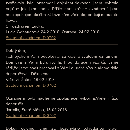
zvažovala kde oznameni objednat.Nakonec jsem vybrala
nejlépe jak jsem mohla.Přišlo nám krásné oznámení jsme
moc spokojení dalším zákazníkům vřele doporučuji nebudete
litovat.
S Pozdravem Lucka.
Lucie Gebauerová 24.2.2018, Ostrava, 24.02.2018
Svatební oznámení D 0702
Dobrý den,
rádi bychom Vám poděkovali,za krásné svatební oznámení.
Domluva s Vámi byla rychlá. I po doručení vzorků. Jsme
rádi,že jsme spolupracovali s Vámi a určitě Vás budeme dále
doporučovat. Děkujeme.
Vlčkovi, Žatec, 16.02.2018
Svatební oznámení D 0702
Oznámení bylo nádherné.Spolupráce výborná.Vřele můžu
doporučit.
Jarmila, Staré Město, 13.02.2018
Svatební oznámení D 0702
Děkuji celému týmu za bezchybně odvedenou práci,