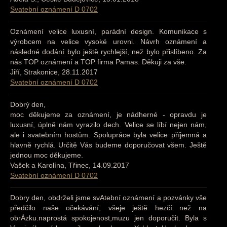
Svatební oznámení D 0702
Oznámení velice luxusní, parádní design. Komunikace s
výrobcem na velice vysoké urovni. Návrh oznámení a
následné dodání bylo ještě rychlejší, než bylo přislíbeno. Za
nás TOP oznámení a TOP firma Pamas. Děkuji za vše.
Jiří, Strakonice, 28.11.2017
Svatební oznámení D 0702
Dobrý den,
moc děkujeme za oznámení, je nádherné - opravdu je
luxusní, úplně nám vyrazilo dech. Velice se líbí nejen nám,
ale i svatebním hostům. Spolupráce byla velice příjemná a
hlavně rychlá. Určitě Vás budeme doporučovat všem. Ještě
jednou moc děkujeme.
Vašek a Karolína, Třinec, 14.09.2017
Svatební oznámení D 0702
Dobry den, obdrželi jsme svAtební oznámení a pozvánky vše
předčilo naše očekávání, všeje ještě hezčí než na
obrÁzku.naprostá spokojenost,muzu jen doporučit. Byla s