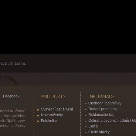
ráva vyhrazena.
PRODUKTY
INFORMACE
Facebook
Obchodní podmínky
Dodací podmínky
Svatební oznámení
romoční oznámení,
Reklamační řád
Novoročenky
 pro Vás vyrobíme
Ochrana osobních údajů ( G
gií. Nízké ceny,
Fotokniha
vensku, v Polsku
Ceník
Časté otázky