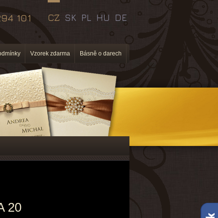
94 101
CZ
SK
PL
HU
DE
odmínky
Vzorek zdarma
Básně o darech
A 20