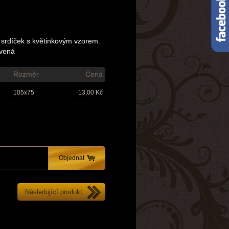
 srdíček s květinkovým vzorem.
rvená
Rozměr
Cena
105x75
13,00
Kč
Objednat
Následující produkt