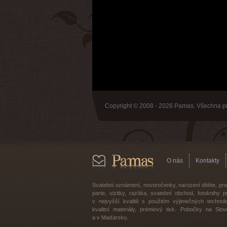
Copyright © 2008 - 2026 Pamas. Všechna p
O nás
Kontakty
Svatební oznámení, novoročenky, narození dítěte, p
parte, vizitky, razítka, svatební obchod, fotoknihy
v nejvyšší kvalitě s použitím výjimečných technolo
kvalitní materiály, prémiový tisk. Pobočky na Slo
a v Maďarsku.