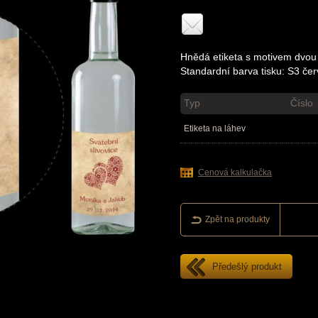
Hnědá etiketa s motivem dvou
Standardní barva tisku: S3 če
Typ
Číslo
Etiketa na láhev
Cenová kalkulačka
Zpět na produkty
Předešlý produkt