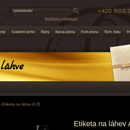
+420 603 2
Rozšířené vyhledávání
exty
Svatební verše
Stuhy
Barva písma
Font písma
Tech. tisku
P
láhve
Etiketa na láhev A 20
Etiketa na láhev 