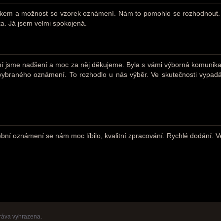
íkem a možnost so vzorek oznámení. Nám to pomohlo se rozhodnout. J
ka. Já jsem velmi spokojená.
 jsme nadšení a moc za něj děkujeme. Byla s vámi výborná komunikace
k vybraného oznámení. To rozhodlo u nás výběr. Ve skutečnosti vypadá
ební oznámení se nám moc líbilo, kvalitní zpracování. Rychlé dodání. 
ráva vyhrazena.