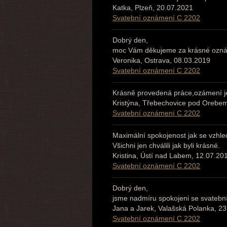
Katka, Plzeň, 20.07.2021
Svatební oznámení C 2202
Dobrý den,
moc Vám děkujeme za krásné oznáme
Veronika, Ostrava, 08.03.2019
Svatební oznámení C 2202
Krásně provedená práce,ozámení j
Kristýna, Třebechovice pod Orebe
Svatební oznámení C 2202
Maximální spokojenost jak se vzhl
Všichni jen chválili jak byli krásné.
Kristina, Ústí nad Labem, 12.07.20
Svatební oznámení C 2202
Dobrý den,
jsme nadmíru spokojeni se svateb
Jana a Jarek, Valašská Polanka, 2
Svatební oznámení C 2202