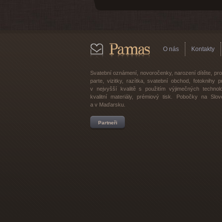
O nás
Kontakty
Svatební oznámení, novoročenky, narození dítěte, p
parte, vizitky, razítka, svatební obchod, fotoknihy
v nejvyšší kvalitě s použitím výjimečných technolo
kvalitní materiály, prémiový tisk. Pobočky na Slo
a v Maďarsku.
Partneři