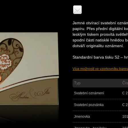
Jemné otvírací svatební ozná
papíru. Přes přední digitální 
lesklým tiskem prosvítá světle
spodní části natisklé hnědou 
dotváří originalitu oznámení.
Standardní barva tisku S2 – hně
Více možností ve vzorkovníku barev
Typ
Čís
Svatební oznámení
C 2
Svatební pozvánka
C 2
Jmenovka
10