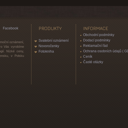
PRODUKTY
INFORMACE
Facebook
Obchodní podmínky
Dodací podmínky
Svatební oznámení
romoční oznámení,
Reklamační řád
Novoročenky
 pro Vás vyrobíme
Ochrana osobních údajů ( G
gií. Nízké ceny,
Fotokniha
vensku, v Polsku
Ceník
Časté otázky