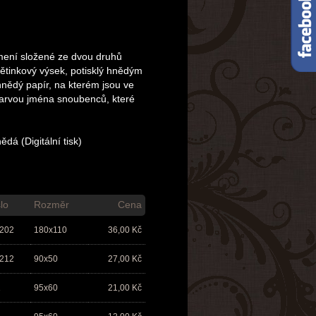
mení složené ze dvou druhů
květinkový výsek, potisklý hnědým
hnědý papír, na kterém jsou ve
barvou jména snoubenců, které
dá (Digitální tisk)
lo
Rozměr
Cena
202
180x110
36,00
Kč
212
90x50
27,00
Kč
1
95x60
21,00
Kč