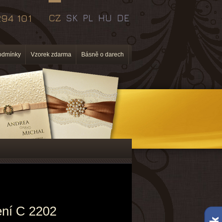
94 101
CZ
SK
PL
HU
DE
odmínky
Vzorek zdarma
Básně o darech
ní C 2202