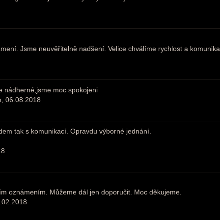
ní. Jsme neuvěřitelně nadšení. Velice chválíme rychlost a komunika
e nádherné,jsme moc spokojeni
m, 06.08.2018
edem tak s komunikací. Opravdu výborné jednání.
18
ním oznámením. Můžeme dál jen doporučit. Moc děkujeme.
3.02.2018