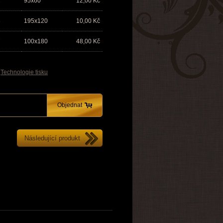
1
95x60
12,00
Kč
3
195x120
10,00
Kč
7
100x180
48,00
Kč
Technologie tisku
Objednat
Následující produkt