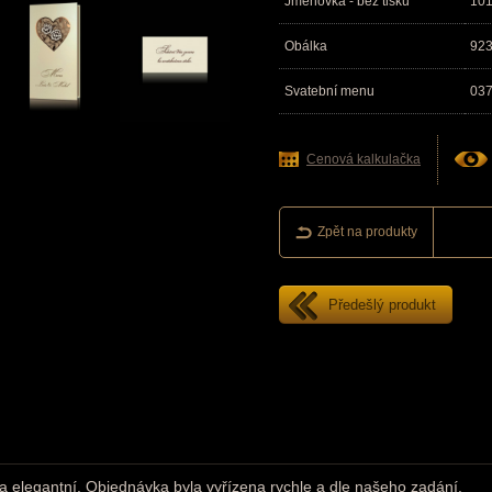
Jmenovka - bez tisku
10
Obálka
92
Svatební menu
03
Cenová kalkulačka
Zpět na produkty
Předešlý produkt
a elegantní. Objednávka byla vyřízena rychle a dle našeho zadání.