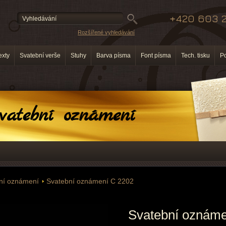
+420 603 2
Rozšířené vyhledávání
exty
Svatební verše
Stuhy
Barva písma
Font písma
Tech. tisku
P
vatební oznámení
bní oznámení
Svatební oznámení C 2202
Svatební oznáme