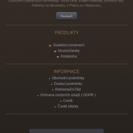
s použitím výjimečných technologií. Nízké ceny, kvalitní materiály, prémiový tisk.
Pobočky na Slovensku, v Polsku a v Maďarsku.
Partneři
PRODUKTY
Svatební oznámení
Novoročenky
Fotokniha
INFORMACE
Obchodní podmínky
Dodací podmínky
Reklamační řád
Ochrana osobních údajů ( GDPR )
Ceník
Časté otázky