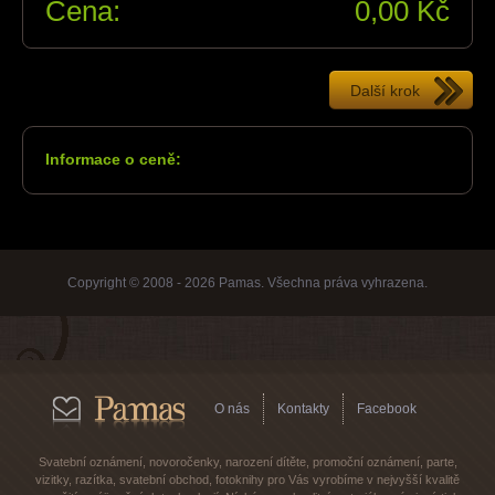
Cena:
0,00
Kč
Informace o ceně:
Copyright © 2008 - 2026 Pamas. Všechna práva vyhrazena.
O nás
Kontakty
Facebook
Svatební oznámení, novoročenky, narození dítěte, promoční oznámení, parte,
vizitky, razítka, svatební obchod, fotoknihy pro Vás vyrobíme v nejvyšší kvalitě